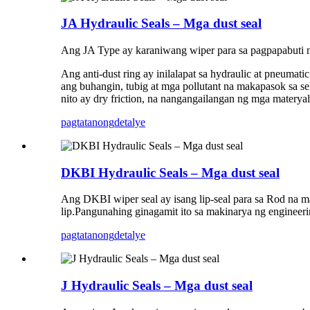
JA Hydraulic Seals – Mga dust seal
Ang JA Type ay karaniwang wiper para sa pagpapabuti n
Ang anti-dust ring ay inilalapat sa hydraulic at pneumat
ang buhangin, tubig at mga pollutant na makapasok sa s
nito ay dry friction, na nangangailangan ng mga matery
pagtatanong
detalye
DKBI Hydraulic Seals – Mga dust seal
Ang DKBI wiper seal ay isang lip-seal para sa Rod na 
lip.Pangunahing ginagamit ito sa makinarya ng engineeri
pagtatanong
detalye
J Hydraulic Seals – Mga dust seal