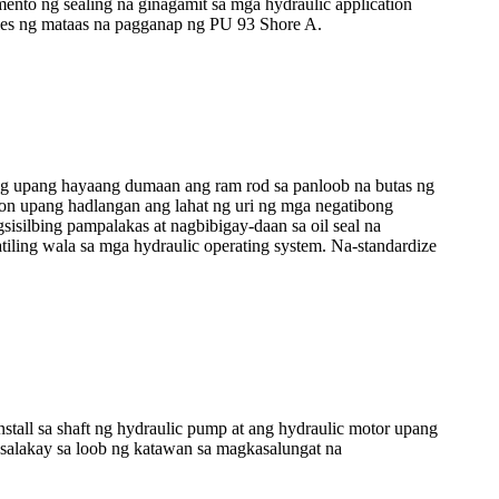
mento ng sealing na ginagamit sa mga hydraulic application
ales ng mataas na pagganap ng PU 93 Shore A.
ling upang hayaang dumaan ang ram rod sa panloob na butas ng
on upang hadlangan ang lahat ng uri ng mga negatibong
isilbing pampalakas at nagbibigay-daan sa oil seal na
tiling wala sa mga hydraulic operating system. Na-standardize
stall sa shaft ng hydraulic pump at ang hydraulic motor upang
salakay sa loob ng katawan sa magkasalungat na