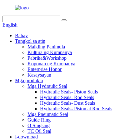
English
Bahay
Tungkol sa atin
Maikling Panimula
Kultura ng Kumpanya
Pabrika&Workshop
Koponan ng Kumpanya
Enterprise Honor
Kasaysayan
Mga produkto
Mga Hydraulic Seal
Hydraulic Seals- Piston Seals
Hydraulic Seals- Rod Seals
Hydraulic Seals- Dust Seals
Hydraulic Seals- Piston at Rod Seals
Mga Pneumatic Seal
Guide Ring
O Singsing
TC Oil Seal
I-download