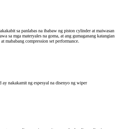
 nakakabit sa panlabas na ibabaw ng piston cylinder at maiwasan
y gawa sa mga materyales na goma, at ang gumaganang katangian
e at mababang compression set performance.
 ay nakakamit ng espesyal na disenyo ng wiper