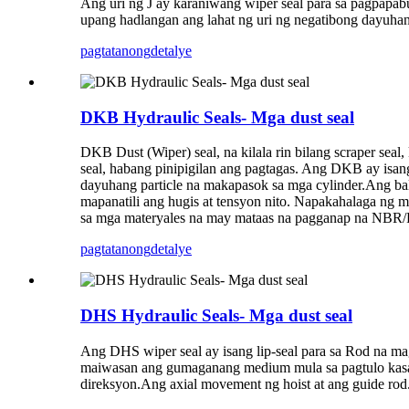
Ang uri ng J ay karaniwang wiper seal para sa pagpapabu
upang hadlangan ang lahat ng uri ng negatibong dayuha
pagtatanong
detalye
DKB Hydraulic Seals- Mga dust seal
DKB Dust (Wiper) seal, na kilala rin bilang scraper se
seal, habang pinipigilan ang pagtagas. Ang DKB ay isa
dayuhang particle na makapasok sa mga cylinder.Ang bal
mapanatili ang hugis at tensyon nito. Napakahalaga ng m
sa mga materyales na may mataas na pagganap na NBR/
pagtatanong
detalye
DHS Hydraulic Seals- Mga dust seal
Ang DHS wiper seal ay isang lip-seal para sa Rod na mag
maiwasan ang gumaganang medium mula sa pagtulo kasama
direksyon.Ang axial movement ng hoist at ang guide r