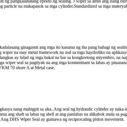
ti ng pangkalahatang epekto ng sealing. J wiper sa amin ang isang ele
ng particle na makapasok sa mga cylinder.Standardized sa mga matery
al, kadalasang ginagamit ang mga ito kasama ng iba pang bahagi ng sea
ng wiper na may metal framework na usd sa mga haydroliko na aplikasy
angkas ay tulad ng mga bakal na bar sa kongkretong miyembro, na nags
ga wiper seal sa pagtiyak na ang mga kontaminant sa labas ay pinanana
FKM 70 shore A at Metal case.
kasya nang mahigpit sa uka..Ang seal ng hydraulic cylinder ay naka-in
 ang shaft sa labas ng shell at ang panlabas na alikabok mula sa pag
od.Ang DHS Wiper Seal ay gumawa ng reciprocating piston movement.