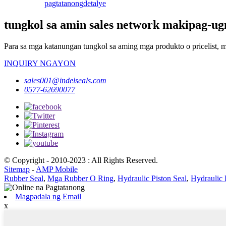
pagtatanong
detalye
tungkol sa amin sales network makipag-ug
Para sa mga katanungan tungkol sa aming mga produkto o pricelist, 
INQUIRY NGAYON
sales001@indelseals.com
0577-62690077
© Copyright - 2010-2023 : All Rights Reserved.
Sitemap
-
AMP Mobile
Rubber Seal
,
Mga Rubber O Ring
,
Hydraulic Piston Seal
,
Hydraulic 
Magpadala ng Email
x