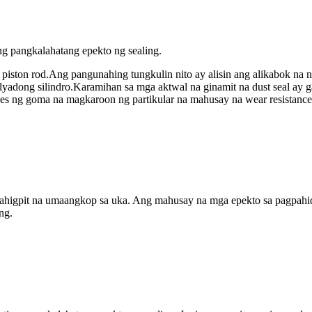
g pangkalahatang epekto ng sealing.
ic piston rod.Ang pangunahing tungkulin nito ay alisin ang alikabok na
elyadong silindro.Karamihan sa mga aktwal na ginamit na dust seal a
ales ng goma na magkaroon ng partikular na mahusay na wear resistanc
mahigpit na umaangkop sa uka. Ang mahusay na mga epekto sa pagpahid
ng.