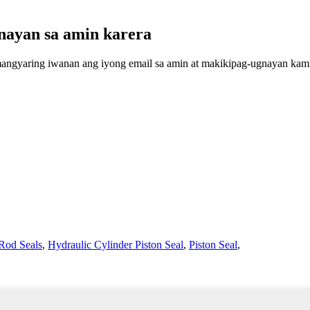
nayan sa amin karera
mangyaring iwanan ang iyong email sa amin at makikipag-ugnayan kami 
Rod Seals
,
Hydraulic Cylinder Piston Seal
,
Piston Seal
,