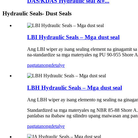
DAS/KDAS Hydraulic seal &#...
Hydraulic Seals- Dust Seals
LBI Hydraulic Seals – Mga dust seal
Ang LBI wiper ay isang sealing element na ginagamit sa
na-standardize sa mga materyales ng PU 90-955 Shore A
pagtatanong
detalye
LBH Hydraulic Seals – Mga dust seal
Ang LBH wiper ay isang elemento ng sealing na ginagami
Standardized sa mga materyales ng NBR 85-88 Shore A. It
panlabas na ibabaw ng silindro upang maiwasan ang panl
pagtatanong
detalye