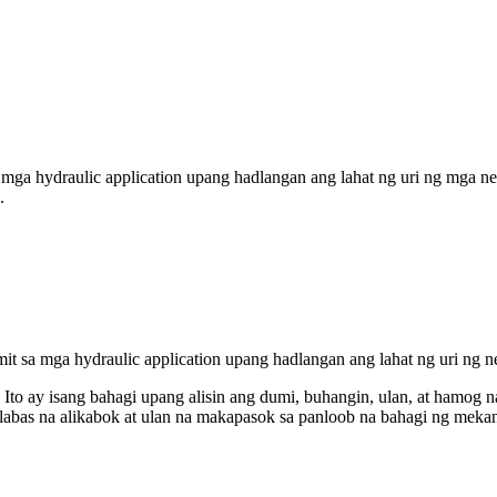
 mga hydraulic application upang hadlangan ang lahat ng uri ng mga ne
.
t sa mga hydraulic application upang hadlangan ang lahat ng uri ng n
o ay isang bahagi upang alisin ang dumi, buhangin, ulan, at hamog na 
abas na alikabok at ulan na makapasok sa panloob na bahagi ng mekan