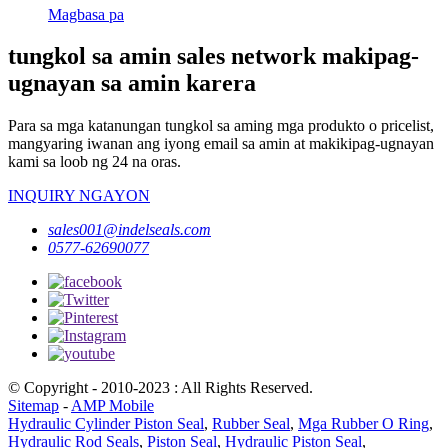
Magbasa pa
tungkol sa amin sales network makipag-
ugnayan sa amin karera
Para sa mga katanungan tungkol sa aming mga produkto o pricelist,
mangyaring iwanan ang iyong email sa amin at makikipag-ugnayan
kami sa loob ng 24 na oras.
INQUIRY NGAYON
sales001@indelseals.com
0577-62690077
© Copyright - 2010-2023 : All Rights Reserved.
Sitemap
-
AMP Mobile
Hydraulic Cylinder Piston Seal
,
Rubber Seal
,
Mga Rubber O Ring
,
Hydraulic Rod Seals
,
Piston Seal
,
Hydraulic Piston Seal
,