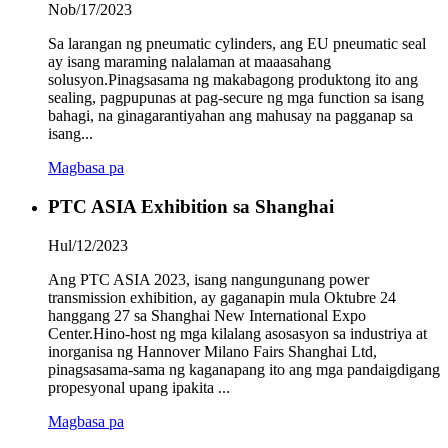
Nob/17/2023
Sa larangan ng pneumatic cylinders, ang EU pneumatic seal
ay isang maraming nalalaman at maaasahang
solusyon.Pinagsasama ng makabagong produktong ito ang
sealing, pagpupunas at pag-secure ng mga function sa isang
bahagi, na ginagarantiyahan ang mahusay na pagganap sa
isang...
Magbasa pa
PTC ASIA Exhibition sa Shanghai
Hul/12/2023
Ang PTC ASIA 2023, isang nangungunang power
transmission exhibition, ay gaganapin mula Oktubre 24
hanggang 27 sa Shanghai New International Expo
Center.Hino-host ng mga kilalang asosasyon sa industriya at
inorganisa ng Hannover Milano Fairs Shanghai Ltd,
pinagsasama-sama ng kaganapang ito ang mga pandaigdigang
propesyonal upang ipakita ...
Magbasa pa