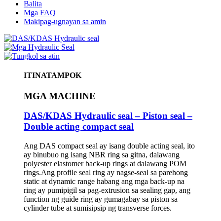
Balita
Mga FAQ
Makipag-ugnayan sa amin
ITINATAMPOK
MGA MACHINE
DAS/KDAS Hydraulic seal – Piston seal –
Double acting compact seal
Ang DAS compact seal ay isang double acting seal, ito
ay binubuo ng isang NBR ring sa gitna, dalawang
polyester elastomer back-up rings at dalawang POM
rings.Ang profile seal ring ay nagse-seal sa parehong
static at dynamic range habang ang mga back-up na
ring ay pumipigil sa pag-extrusion sa sealing gap, ang
function ng guide ring ay gumagabay sa piston sa
cylinder tube at sumisipsip ng transverse forces.