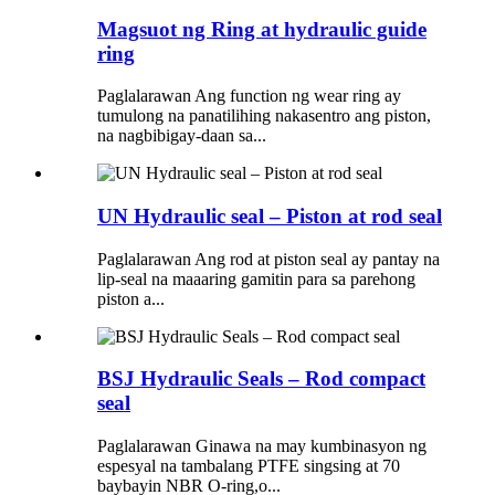
Magsuot ng Ring at hydraulic guide
ring
Paglalarawan Ang function ng wear ring ay
tumulong na panatilihing nakasentro ang piston,
na nagbibigay-daan sa...
UN Hydraulic seal – Piston at rod seal
Paglalarawan Ang rod at piston seal ay pantay na
lip-seal na maaaring gamitin para sa parehong
piston a...
BSJ Hydraulic Seals – Rod compact
seal
Paglalarawan Ginawa na may kumbinasyon ng
espesyal na tambalang PTFE singsing at 70
baybayin NBR O-ring,o...