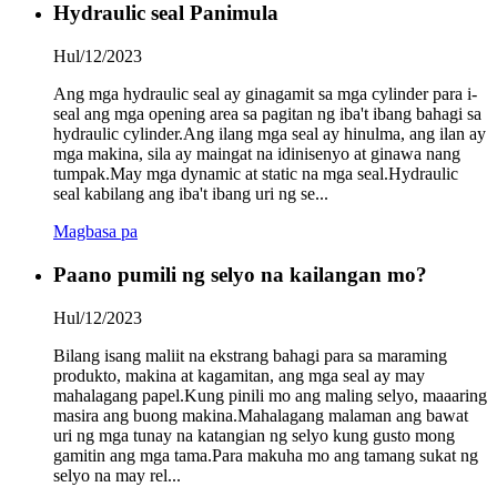
Hydraulic seal Panimula
Hul/12/2023
Ang mga hydraulic seal ay ginagamit sa mga cylinder para i-
seal ang mga opening area sa pagitan ng iba't ibang bahagi sa
hydraulic cylinder.Ang ilang mga seal ay hinulma, ang ilan ay
mga makina, sila ay maingat na idinisenyo at ginawa nang
tumpak.May mga dynamic at static na mga seal.Hydraulic
seal kabilang ang iba't ibang uri ng se...
Magbasa pa
Paano pumili ng selyo na kailangan mo?
Hul/12/2023
Bilang isang maliit na ekstrang bahagi para sa maraming
produkto, makina at kagamitan, ang mga seal ay may
mahalagang papel.Kung pinili mo ang maling selyo, maaaring
masira ang buong makina.Mahalagang malaman ang bawat
uri ng mga tunay na katangian ng selyo kung gusto mong
gamitin ang mga tama.Para makuha mo ang tamang sukat ng
selyo na may rel...