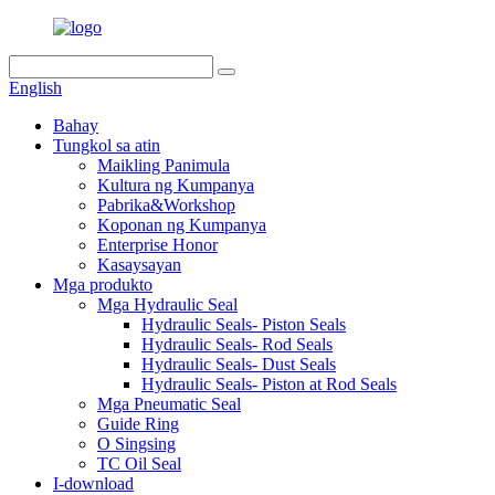
English
Bahay
Tungkol sa atin
Maikling Panimula
Kultura ng Kumpanya
Pabrika&Workshop
Koponan ng Kumpanya
Enterprise Honor
Kasaysayan
Mga produkto
Mga Hydraulic Seal
Hydraulic Seals- Piston Seals
Hydraulic Seals- Rod Seals
Hydraulic Seals- Dust Seals
Hydraulic Seals- Piston at Rod Seals
Mga Pneumatic Seal
Guide Ring
O Singsing
TC Oil Seal
I-download