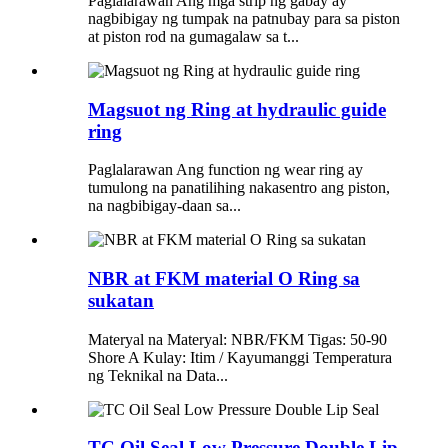
Paglalarawan Ang mga strip ng gabay ay
nagbibigay ng tumpak na patnubay para sa piston
at piston rod na gumagalaw sa t...
Magsuot ng Ring at hydraulic guide
ring
Paglalarawan Ang function ng wear ring ay
tumulong na panatilihing nakasentro ang piston,
na nagbibigay-daan sa...
NBR at FKM material O Ring sa
sukatan
Materyal na Materyal: NBR/FKM Tigas: 50-90
Shore A Kulay: Itim / Kayumanggi Temperatura
ng Teknikal na Data...
TC Oil Seal Low Pressure Double Lip